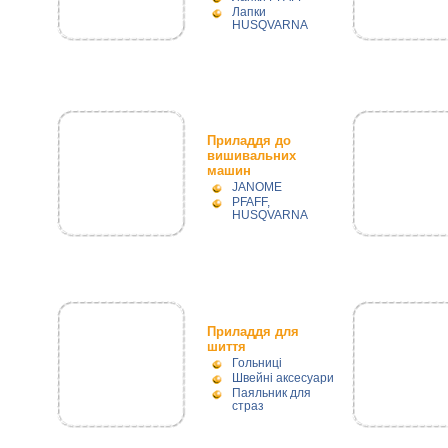
Лапки
HUSQVARNA
Приладдя до
вишивальних
машин
JANOME
PFAFF,
HUSQVARNA
Приладдя для
шиття
Гольниці
Швейні аксесуари
Паяльник для
страз