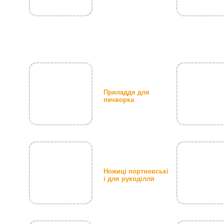
Приладдя для
печворка
Ножиці портновські
і для рукоділля