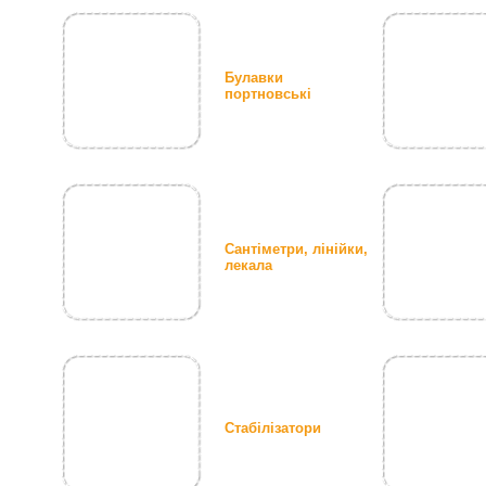
Булавки
портновські
Сантіметри, лінійки,
лекала
Стабілізатори