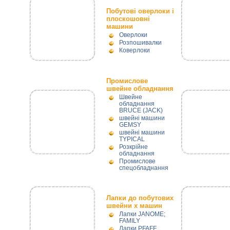
Побутові оверлоки і
плоскошовні
машини
Оверлоки
Розпошивалки
Коверлоки
Промислове
швейне обладнання
Швейне
обладнання
BRUCE (JACK)
швейні машини
GEMSY
швейні машини
TYPICAL
Розкрійне
обладнання
Промислове
спецобладнання
Лапки до побутових
швейни х машин
Лапки JANOME;
FAMILY
Лапки PFAFF