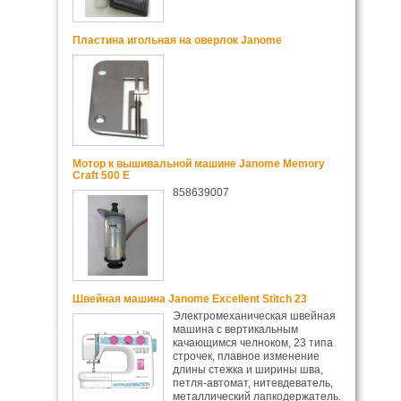
Пластина игольная на оверлок Janome
Мотор к вышивальной машине Janome Memory
Craft 500 E
858639007
Швейная машина Janome Excellent Stitch 23
Электромеханическая швейная
машина с вертикальным
качающимся челноком, 23 типа
строчек, плавное изменение
длины стежка и ширины шва,
петля-автомат, нитевдеватель,
металлический лапкодержатель.