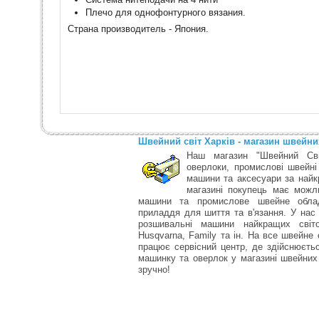
Плечо для однофонтурного вязания.
Страна производитель - Япония.
Швейний світ Харків - магазин швейн
Наш магазин "Швейний Сві
оверлоки, промислові швейні
машини та аксесуари за найк
магазині покупець має можли
машини та промислове швейне облад
приладдя для шиття та в'язання. У нас
розшивальні машини найкращих світо
Husqvarna, Family та ін. На все швейне 
працює сервісний центр, де здійснюєт
машинку та оверлок у магазині швейних 
зручно!