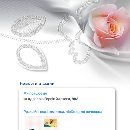
0
Новости и акции
Ми працюємо
за адресою Героїв Харкова, 90А
Розкрійні ножі, килимки, лінійки для печворка