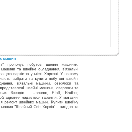
их машин
т" пропонує побутові швейні машинки,
 машини та швейне обладнання, в'язальні
ращою вартістю у місті Харкові. У нашому
вість вибрати та купити побутові швейні
нання, в'язальні машини, оверлоки та
 представлені швейні машини, оверлоки та
вих брендів – Janome, Pfaff, Brother,
обладнання надається гарантія. У магазині
ься ремонт швейних машин. Купити швейну
машин "Швейний Світ Харків" - вигідно та