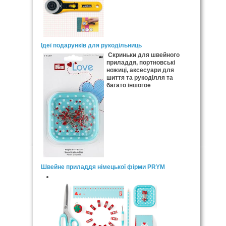
Ідеї подарунків для рукодільниць
Скриньки для швейного
приладдя, портновські
ножиці, аксесуари для
шиття та рукоділля та
багато іншогое
Швейне приладдя німецької фірми PRYM