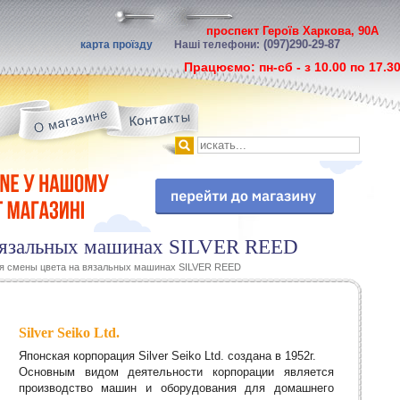
проспект Героїв Харкова, 90А
(097)290-29-87
карта проїзду
Наші телефони:
Працюємо: пн-сб - з 10.00 по 17.3
 вязальных машинах SILVER REED
ля смены цвета на вязальных машинах SILVER REED
Silver Seiko Ltd.
Японская корпорация Silver Seiko Ltd. создана в 1952г.
Основным видом деятельности корпорации является
производство машин и оборудования для домашнего