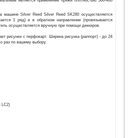
имальным является применение пряжи плотностью 300-400
а машине Silver Reed Silver Reed SK280 осуществляется
ается 1 ряд) и в обратном направлении (провязывается
петель осуществляется вручную при помощи деккеров.
ет рисунки с перфокарт. Ширина рисунка (раппорт) - до 24
ло раз по вашему выбору.
 LC2)