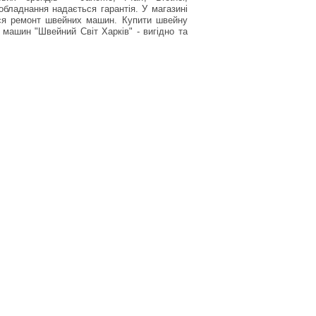
обладнання надається гарантія. У магазині
ься ремонт швейних машин. Купити швейну
машин "Швейний Світ Харків" - вигідно та