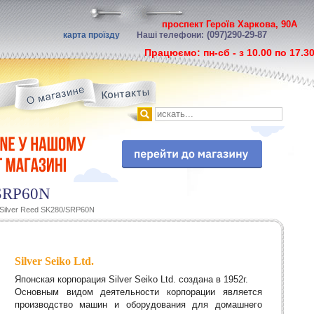
проспект Героїв Харкова, 90А
(097)290-29-87
карта проїзду
Наші телефони:
Працюємо: пн-сб - з 10.00 по 17.3
/SRP60N
Silver Reed SK280/SRP60N
Silver Seiko Ltd.
Японская корпорация Silver Seiko Ltd. создана в 1952г.
Основным видом деятельности корпорации является
производство машин и оборудования для домашнего