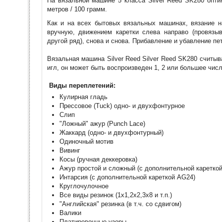
На вязальной машине 5 класса Silver Reed SK280 опт
метров / 100 грамм.
Как и на всех бытовых вязальных машинах, вязание н
вручную, движением каретки слева направо (провязыв
другой ряд), снова и снова. Прибавление и убавление 
Вязальная машина Silver Reed Silver Reed SK280 считыва
игл, он может быть воспроизведен 1, 2 или большее чис
Виды переплетений:
Кулирная гладь
Прессовое (Tuck) одно- и двухфонтурное
Слип
"Ложный" ажур (Punch Lace)
Жаккард (одно- и двухфонтурный)
Одиночный мотив
Вивинг
Косы (ручная деккеровка)
Ажур простой и сложный (с дополнительной кареткой
Интарсия (с дополнительной кареткой AG24)
Круглочулочное
Все виды резинок (1х1,2х2,3х8 и т.п.)
"Английская" резинка (в т.ч. со сдвигом)
Валики
Платировочные узоры