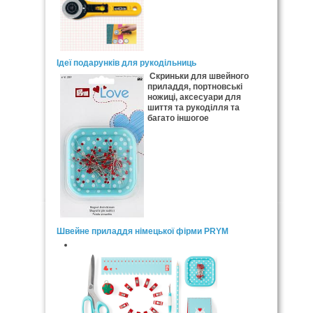
Ідеї подарунків для рукодільниць
Скриньки для швейного
приладдя, портновські
ножиці, аксесуари для
шиття та рукоділля та
багато іншогое
Швейне приладдя німецької фірми PRYM