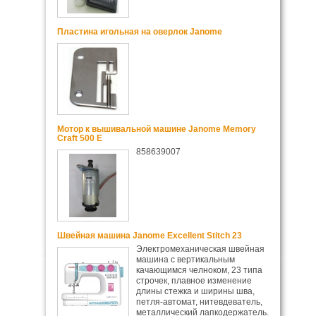
Пластина игольная на оверлок Janome
Мотор к вышивальной машине Janome Memory
Craft 500 E
858639007
Швейная машина Janome Excellent Stitch 23
Электромеханическая швейная
машина с вертикальным
качающимся челноком, 23 типа
строчек, плавное изменение
длины стежка и ширины шва,
петля-автомат, нитевдеватель,
металлический лапкодержатель.