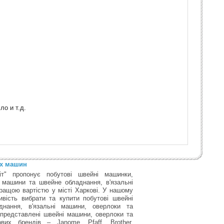
ло и т.д.
их машин
т" пропонує побутові швейні машинки,
 машини та швейне обладнання, в'язальні
ращою вартістю у місті Харкові. У нашому
вість вибрати та купити побутові швейні
нання, в'язальні машини, оверлоки та
 представлені швейні машини, оверлоки та
вих брендів – Janome, Pfaff, Brother,