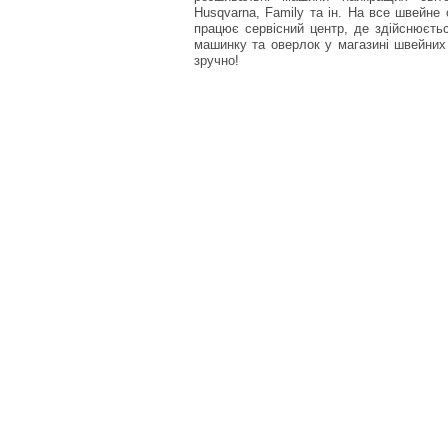
Husqvarna, Family та ін. На все швейне 
працює сервісний центр, де здійснюєт
машинку та оверлок у магазині швейних 
зручно!