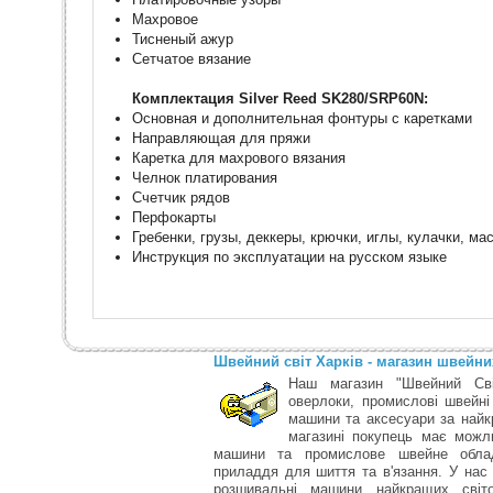
Махровое
Тисненый ажур
Сетчатое вязание
Комплектация Silver Reed SK280/SRP60N:
Основная и дополнительная фонтуры с каретками
Направляющая для пряжи
Каретка для махрового вязания
Челнок платирования
Счетчик рядов
Перфокарты
Гребенки, грузы, деккеры, крючки, иглы, кулачки, мас
Инструкция по эксплуатации на русском языке
Швейний світ Харків - магазин швейн
Наш магазин "Швейний Сві
оверлоки, промислові швейні
машини та аксесуари за найк
магазині покупець має можли
машини та промислове швейне облад
приладдя для шиття та в'язання. У нас
розшивальні машини найкращих світо