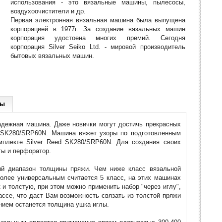
использования - это вязальные машины, пылесосы,
воздухоочистители и др.
Первая электронная вязальная машина была выпущена
корпорацией в 1977г. За создание вязальных машин
корпорация удостоена многих премий. Сегодня
корпорация Silver Seiko Ltd. - мировой производитель
бытовых вязальных машин.
ры
надежная машина. Даже новички могут достичь прекрасных
ed SK280/SRP60N. Машина вяжет узоры по подготовленным
мплекте Silver Reed SK280/SRP60N. Для создания своих
ты и перфоратор.
ый диапазон толщины пряжи. Чем ниже класс вязальной
олее универсальным считается 5 класс, на этих машинах
 и толстую, при этом можно применить набор "через иглу",
ассе, что даст Вам возможность связать из толстой пряжи
ением останется толщина ушка иглы.