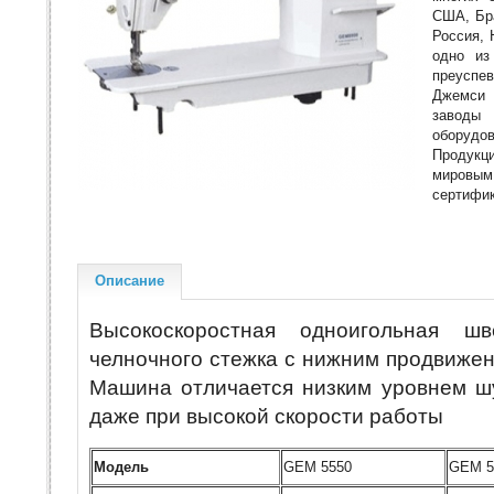
США, Бра
Россия, 
одно из
преусп
Джемси
заво
оборуд
Продук
мировым
сертифи
Описание
Высокоскоростная одноигольная ш
челночного стежка с нижним продвиже
Машина отличается низким уровнем ш
даже при высокой скорости работы
Модель
GEM 5550
GEM 5