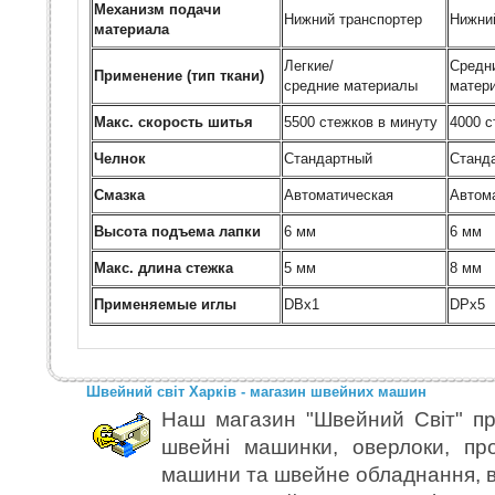
Механизм подачи
Нижний транспортер
Нижни
материала
Легкие/
Средн
Применение (тип ткани)
средние материалы
матер
Макс. скорость шитья
5500 стежков в минуту
4000 с
Челнок
Стандартный
Станд
Смазка
Автоматическая
Автом
Высота подъема лапки
6 мм
6 мм
Макс. длина стежка
5 мм
8 мм
Применяемые иглы
DBx1
DPx5
Швейний світ Харків - магазин швейних машин
Наш магазин "Швейний Світ" пр
швейні машинки, оверлоки, пр
машини та швейне обладнання, в