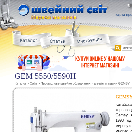
карта пр
GEM 5550/5590H
Каталог
>
Сайт
>
Промислове швейне обладнання
>
швейні машини GEMSY
GEMS
Китайс
корпор
Gemsy 
1993 год
мировую
многих 