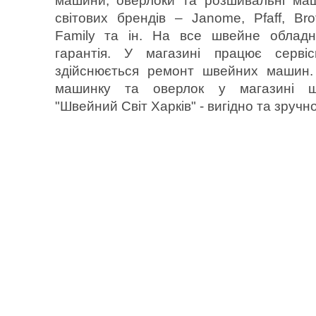
машини, оверлоки та розшивальні ма
світових брендів – Janome, Pfaff, Bro
Family та ін. На все швейне обладн
гарантія. У магазині працює серві
здійснюється ремонт швейних машин.
машинку та оверлок у магазині 
"Швейний Світ Харків" - вигідно та зручно