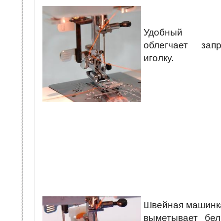
Удобный ни
облегчает за
иголку.
Швейная машинк
выметывает бе