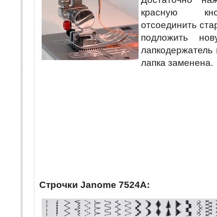
красную кн
отсоединить стар
подложить но
лапкодержатель и
лапка заменена.
Строчки Janome 7524A: