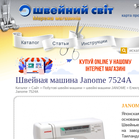
карта пр
Швейная машина Janome 7524A
Каталог
>
Сайт
>
Побутові швейні машини
>
швейні машини JANOME
>
Елект
Janome 7524A
JANO
Японск
основан
Швейные
на заво
Таилан