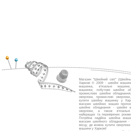
Магазин "Швейний світ" (Швейн
Харкові © 2009 - швейні машин
машинка, в'язальні машини
машинки, побутове швейне об
промислове швейне обладнання,
оверлоки, промислові оверлоки,
купити швейну машинку у Хар
магазин швейних машин пропон
швейне обладнання - швейні 
оверлоки, а також в'язальн
найкращих та перевірених рокам
Потрібна надійна швейна маш
магазин швейного обладнання -
місцу, де можна купити оверлоки
машини у Харкові!