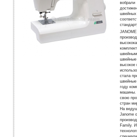
вобра
достиж
швейны
соотве
стандарт
JANOME 
производ
высокок
комплект
швейным
швейные
высокое 
использ
стала пр
швейные 
году ко
машины. 
свою про
стран ми
На веду
Janome о
произво
Family. 
технолог
специали