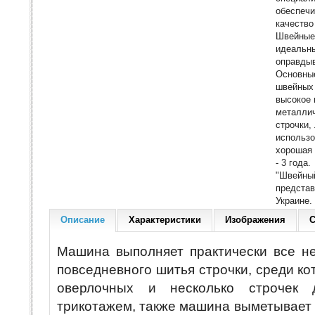
обеспечи
качество
Швейные
идеальны
оправдыв
Основны
швейных 
высокое 
металлич
строчки,
использо
хорошая 
- 3 года.
"Швейный
предста
Украине.
Описание
Характеристики
Изображения
С
Машина выполняет практически все н
повседневного шитья строчки, среди ко
оверлочных и несколько строчек
трикотажем, также машина выметывает