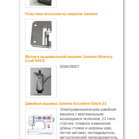
Пластина игольная на оверлок Janome
Мотор к вышивальной машине Janome Memory
Craft 500 E
858639007
Швейная машина Janome Excellent Stitch 23
Электромеханическая швейная
машина с вертикальным
качающимся челноком, 23 типа
строчек, плавное изменение
длины стежка и ширины шва,
петля-автомат, нитевдеватель,
металлический лапкодержатель.