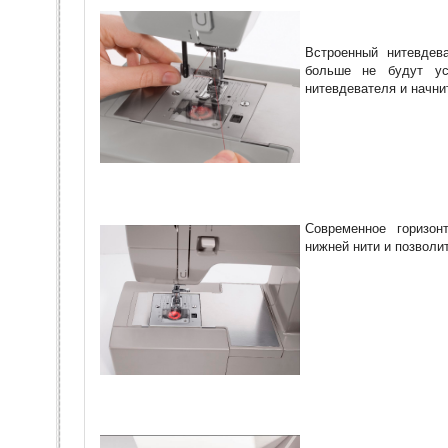
Встроенный нитевдев
больше не будут ус
нитевдевателя и начни
Современное горизон
нижней нити и позволи