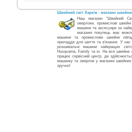
Швейний світ Харків - магазин швейн
Наш магазин "Швейний Сві
оверлоки, промислові швейні
машини та аксесуари за найк
магазині покупець має можли
машини та промислове швейне облад
приладдя для шиття та в'язання. У нас
розшивальні машини найкращих світо
Husqvarna, Family та ін. На все швейне 
працює сервісний центр, де здійснюєт
машинку та оверлок у магазині швейних 
зручно!