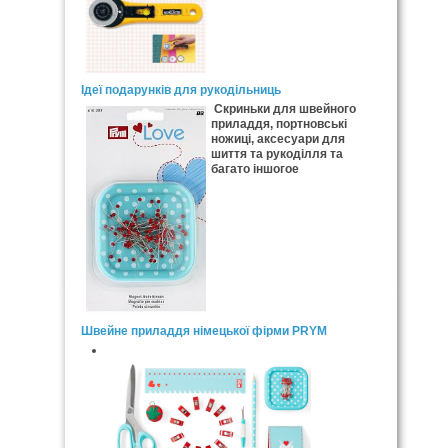
Ідеї подарунків для рукодільниць
Скриньки для швейного
приладдя, портновські
ножиці, аксесуари для
шиття та рукоділля та
багато іншогое
Швейне приладдя німецької фірми PRYM