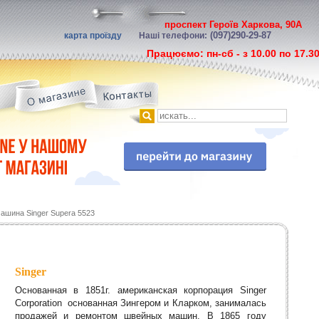
проспект Героїв Харкова, 90А
(097)290-29-87
карта проїзду
Наші телефони:
Працюємо: пн-сб - з 10.00 по 17.3
ашина Singer Supera 5523
Singer
Основанная в 1851г. американская корпорация Singer
Corporation основанная Зингером и Кларком, занималась
продажей и ремонтом швейных машин. В 1865 году