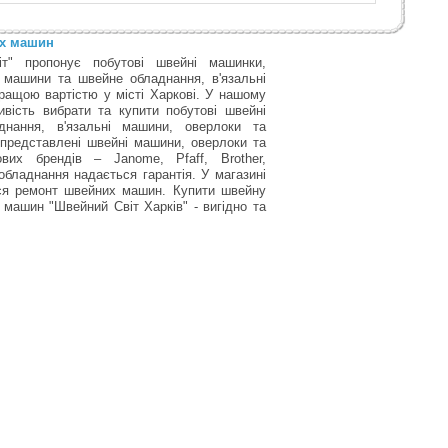
их машин
т" пропонує побутові швейні машинки,
 машини та швейне обладнання, в'язальні
ращою вартістю у місті Харкові. У нашому
вість вибрати та купити побутові швейні
нання, в'язальні машини, оверлоки та
 представлені швейні машини, оверлоки та
вих брендів – Janome, Pfaff, Brother,
обладнання надається гарантія. У магазині
ься ремонт швейних машин. Купити швейну
машин "Швейний Світ Харків" - вигідно та