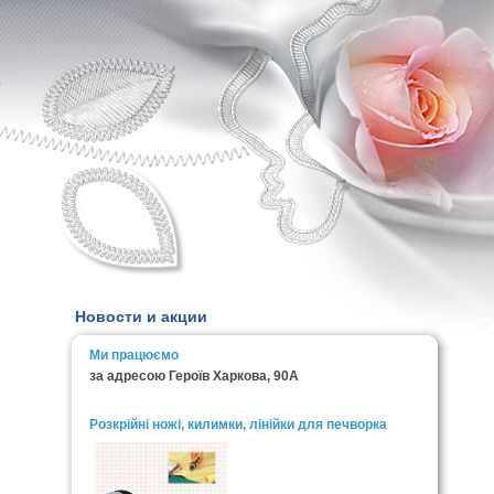
0
Новости и акции
Ми працюємо
за адресою Героїв Харкова, 90А
Розкрійні ножі, килимки, лінійки для печворка