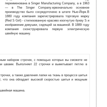
переименована в Singer Manufacturing Company, а в 1963
— в The Singer Company.ервоначально основное
производство было сосредоточено в штате Нью-Йорк.В
1880 году компания зарегистрировала торговую марку
(Red S Girl) - стилизованную красиво изогнутую букву S и
изображение девушки, сидящей за машиной. В 1889 году
компания сконструировала первую электрическую
швейную машину.
нным набором строчек, с помощью которых вы сможете не
ми швами. Выполняет 22 строчки и выметывает петлю в
рочки, а также давления лапки на ткань в процессе шитья
т, что она обладает высокой скоростью шитья и мощным
и швейная машина.