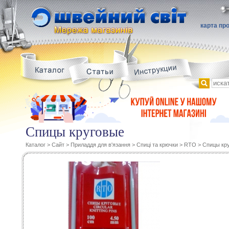
карта пр
Спицы круговые
Каталог
>
Сайт
>
Приладдя для в'язання
>
Спиці та крючки
>
RTO
>
Спицы кр