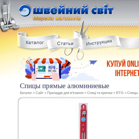
Спицы прямые алюминиевые
Каталог
>
Сайт
>
Приладдя для в'язання
>
Спиці та крючки
>
RTO
>
Спицы 