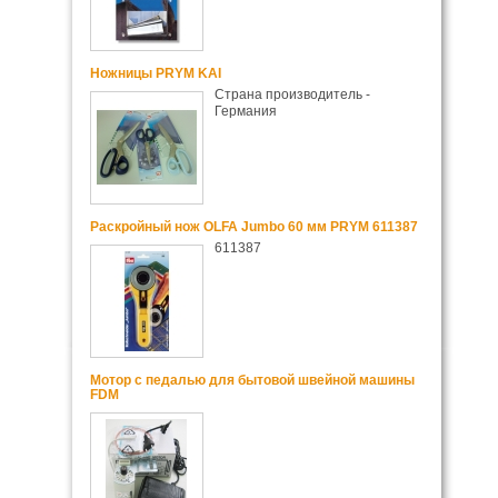
Ножницы PRYM KAI
Страна производитель -
Германия
Раскройный нож OLFA Jumbo 60 мм PRYM 611387
611387
Мотор с педалью для бытовой швейной машины
FDM