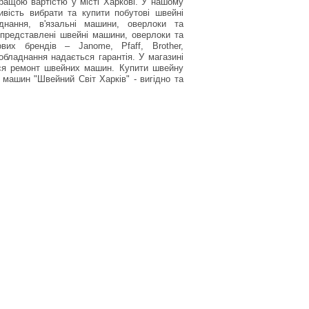
ращою вартістю у місті Харкові. У нашому
вість вибрати та купити побутові швейні
нання, в'язальні машини, оверлоки та
 представлені швейні машини, оверлоки та
вих брендів – Janome, Pfaff, Brother,
обладнання надається гарантія. У магазині
ься ремонт швейних машин. Купити швейну
машин "Швейний Світ Харків" - вигідно та