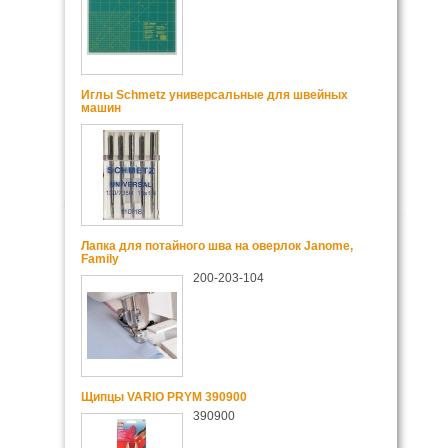
Иглы Schmetz универсальные для швейных
машин
Лапка для потайного шва на оверлок Janome,
Family
200-203-104
Щипцы VARIO PRYM 390900
390900