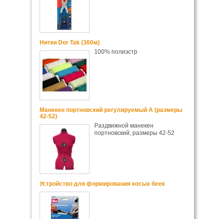
Нитки Dor Tak (360м)
100% полиэстр
Манекен портновский регулируемый А (размеры
42-52)
Раздвижной манекен
портновский, размеры 42-52
Устройство для формирования косых беек