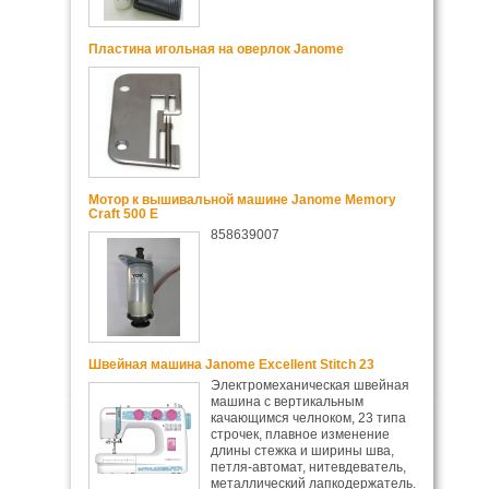
Пластина игольная на оверлок Janome
Мотор к вышивальной машине Janome Memory
Craft 500 E
858639007
Швейная машина Janome Excellent Stitch 23
Электромеханическая швейная
машина с вертикальным
качающимся челноком, 23 типа
строчек, плавное изменение
длины стежка и ширины шва,
петля-автомат, нитевдеватель,
металлический лапкодержатель.