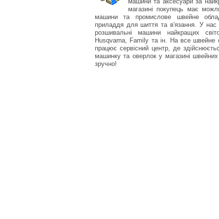
машини та аксесуари за найк
магазині покупець має можли
машини та промислове швейне облад
приладдя для шиття та в'язання. У нас
розшивальні машини найкращих світо
Husqvarna, Family та ін. На все швейне 
працює сервісний центр, де здійснюєт
машинку та оверлок у магазині швейних 
зручно!