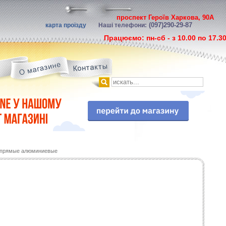
проспект Героїв Харкова, 90А
(097)290-29-87
карта проїзду
Наші телефони:
Працюємо: пн-сб - з 10.00 по 17.3
прямые алюминиевые