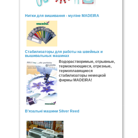
Нитки для вишивання - муліне MADEIRA
Стабилизаторы для работы на швейных и
вышивальных машинах
Водорастворимые, отрывные,
термоклеющиеся, отрезные,
термоплавящиеся
стабилизаторы немецкой
фирмы MADEIRA!
В'язальні машини Silver Reed