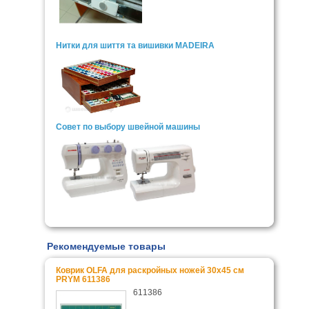
Нитки для шиття та вишивки MADEIRA
Совет по выбору швейной машины
Рекомендуемые товары
Коврик OLFA для раскройных ножей 30x45 см
PRYM 611386
611386