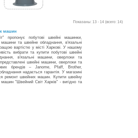
Показаны: 13 - 14 (всего: 14)
их машин
т" пропонує побутові швейні машинки,
 машини та швейне обладнання, в'язальні
ращою вартістю у місті Харкові. У нашому
вість вибрати та купити побутові швейні
нання, в'язальні машини, оверлоки та
 представлені швейні машини, оверлоки та
вих брендів – Janome, Pfaff, Brother,
обладнання надається гарантія. У магазині
ься ремонт швейних машин. Купити швейну
машин "Швейний Світ Харків" - вигідно та