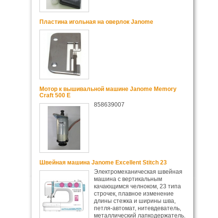
Пластина игольная на оверлок Janome
Мотор к вышивальной машине Janome Memory
Craft 500 E
858639007
Швейная машина Janome Excellent Stitch 23
Электромеханическая швейная
машина с вертикальным
качающимся челноком, 23 типа
строчек, плавное изменение
длины стежка и ширины шва,
петля-автомат, нитевдеватель,
металлический лапкодержатель.