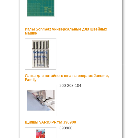
Иглы Schmetz универсальные для швейных
машин
Лапка для потайного шва на оверлок Janome,
Family
200-203-104
Щипцы VARIO PRYM 390900
390900