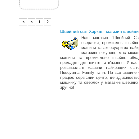
|<
<
1
2
Швейний світ Харків - магазин швейн
Наш магазин "Швейний Сві
оверлоки, промислові швейні
машини та аксесуари за найк
магазині покупець має можли
машини та промислове швейне облад
приладдя для шиття та в'язання. У нас
розшивальні машини найкращих світо
Husqvarna, Family та ін. На все швейне 
працює сервісний центр, де здійснюєт
машинку та оверлок у магазині швейних 
зручно!