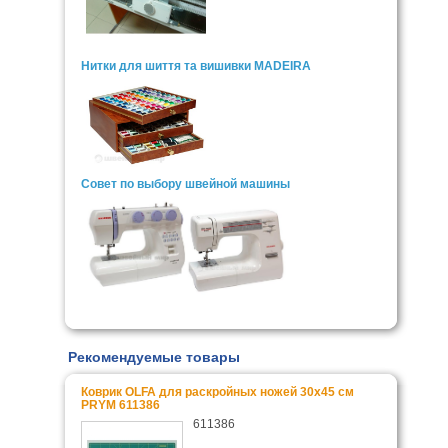
Нитки для шиття та вишивки MADEIRA
Совет по выбору швейной машины
Рекомендуемые товары
Коврик OLFA для раскройных ножей 30x45 см
PRYM 611386
611386