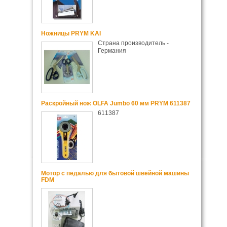
Ножницы PRYM KAI
Страна производитель -
Германия
Раскройный нож OLFA Jumbo 60 мм PRYM 611387
611387
Мотор с педалью для бытовой швейной машины
FDM