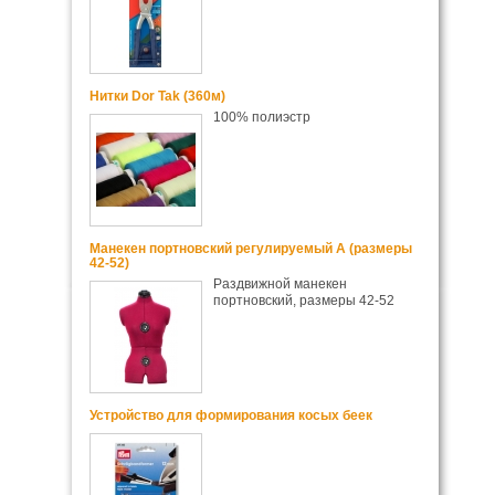
Нитки Dor Tak (360м)
100% полиэстр
Манекен портновский регулируемый А (размеры
42-52)
Раздвижной манекен
портновский, размеры 42-52
Устройство для формирования косых беек