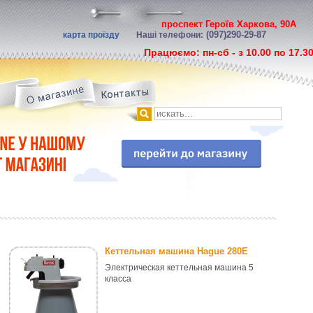
проспект Героїв Харкова, 90А
(097)290-29-87
карта проїзду
Наші телефони:
Працюємо: пн-сб - з 10.00 по 17.3
Кеттельная машина Hague 280E
Электрическая кеттельная машина 5
класса