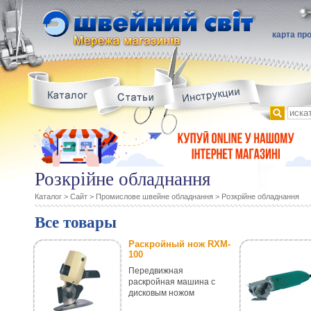
карта пр
Розкрійне обладнання
Каталог
>
Сайт
>
Промислове швейне обладнання
>
Розкрійне обладнання
Все товары
Раскройный нож RXM-
100
Передвижная
раскройная машина с
дисковым ножом