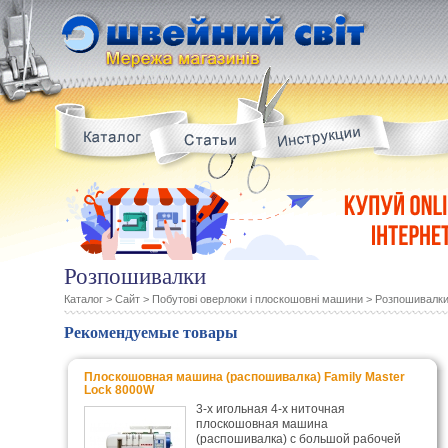
Розпошивалки
Каталог
>
Сайт
>
Побутові оверлоки і плоскошовні машини
>
Розпошивалк
Рекомендуемые товары
Плоскошовная машина (распошивалка) Family Master
Lock 8000W
3-х игольная 4-х ниточная
плоскошовная машина
(распошивалка) с большой рабочей