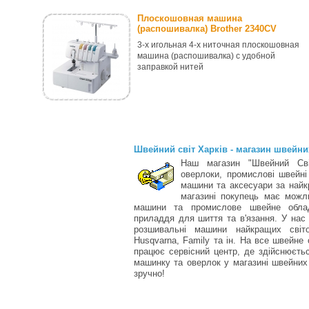
Плоскошовная машина
(распошивалка) Brother 2340CV
3-х игольная 4-х ниточная плоскошовная
машина (распошивалка) с удобной
заправкой нитей
Швейний світ Харків - магазин швейн
Наш магазин "Швейний Сві
оверлоки, промислові швейні
машини та аксесуари за найк
магазині покупець має можли
машини та промислове швейне облад
приладдя для шиття та в'язання. У нас
розшивальні машини найкращих світо
Husqvarna, Family та ін. На все швейне 
працює сервісний центр, де здійснюєт
машинку та оверлок у магазині швейних 
зручно!