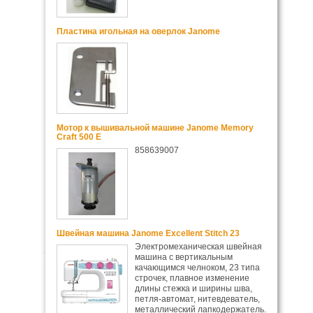
Пластина игольная на оверлок Janome
Мотор к вышивальной машине Janome Memory
Craft 500 E
858639007
Швейная машина Janome Excellent Stitch 23
Электромеханическая швейная
машина с вертикальным
качающимся челноком, 23 типа
строчек, плавное изменение
длины стежка и ширины шва,
петля-автомат, нитевдеватель,
металлический лапкодержатель.