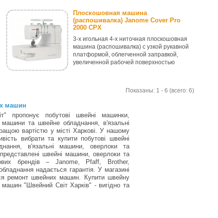
Плоскошовная машина
(распошивалка) Janome Cover Pro
2000 CPX
3-х игольная 4-х ниточная плоскошовная
машина (распошивалка) с узкой рукавной
платформой, облегченной заправкой,
увеличенной рабочей поверхностью
Показаны: 1 - 6 (всего: 6)
их машин
т" пропонує побутові швейні машинки,
 машини та швейне обладнання, в'язальні
ращою вартістю у місті Харкові. У нашому
вість вибрати та купити побутові швейні
нання, в'язальні машини, оверлоки та
 представлені швейні машини, оверлоки та
вих брендів – Janome, Pfaff, Brother,
обладнання надається гарантія. У магазині
ься ремонт швейних машин. Купити швейну
машин "Швейний Світ Харків" - вигідно та