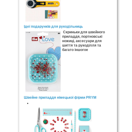
Ідеї подарунків для рукодільниць
Скриньки для швейного
приладдя, портновські
ножиці, аксесуари для
шиття та рукоділля та
багато іншогое
Швейне приладдя німецької фірми PRYM