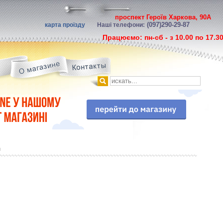
проспект Героїв Харкова, 90А
(097)290-29-87
карта проїзду
Наші телефони:
Працюємо: пн-сб - з 10.00 по 17.3
и