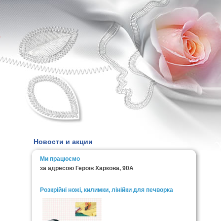
0
Новости и акции
Ми працюємо
за адресою Героїв Харкова, 90А
Розкрійні ножі, килимки, лінійки для печворка