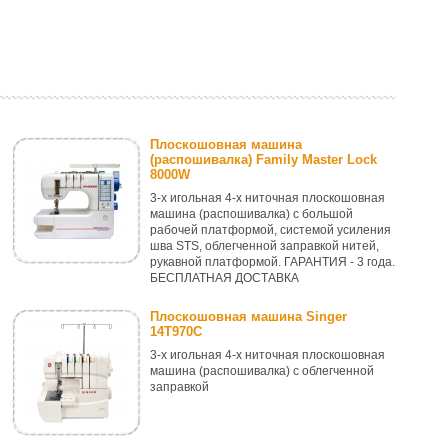
Плоскошовная машина
(распошивалка) Family Master Lock
8000W
3-х игольная 4-х ниточная плоскошовная
машина (распошивалка) с большой
рабочей платформой, системой усиления
шва STS, облегченной заправкой нитей,
рукавной платформой. ГАРАНТИЯ - 3 года.
БЕСПЛАТНАЯ ДОСТАВКА
Плоскошовная машина Singer
14T970C
3-х игольная 4-х ниточная плоскошовная
машина (распошивалка) с облегченной
заправкой