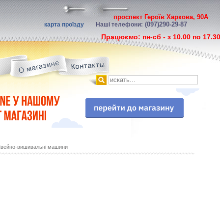
проспект Героїв Харкова, 90А
(097)290-29-87
карта проїзду
Наші телефони:
Працюємо: пн-сб - з 10.00 по 17.3
вейно-вишивальні машини