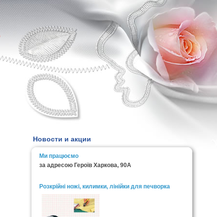
0
Новости и акции
Ми працюємо
за адресою Героїв Харкова, 90А
Розкрійні ножі, килимки, лінійки для печворка