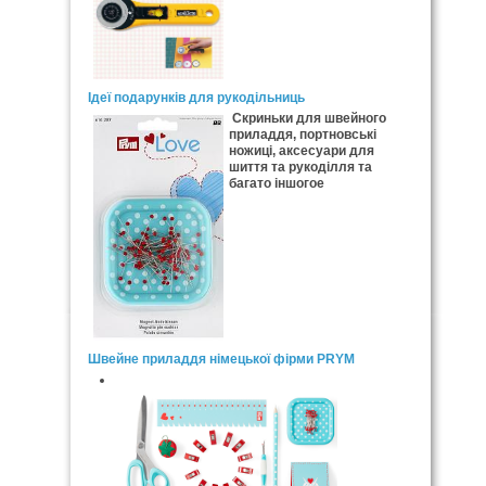
Ідеї подарунків для рукодільниць
Скриньки для швейного
приладдя, портновські
ножиці, аксесуари для
шиття та рукоділля та
багато іншогое
Швейне приладдя німецької фірми PRYM