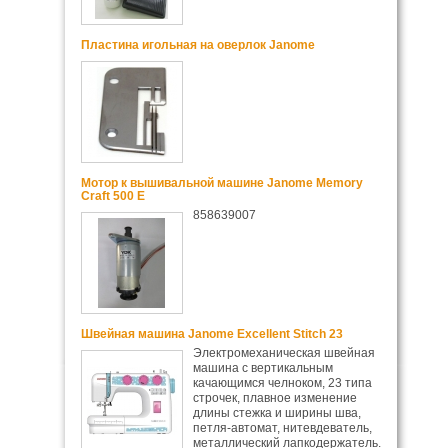
Пластина игольная на оверлок Janome
Мотор к вышивальной машине Janome Memory
Craft 500 E
858639007
Швейная машина Janome Excellent Stitch 23
Электромеханическая швейная
машина с вертикальным
качающимся челноком, 23 типа
строчек, плавное изменение
длины стежка и ширины шва,
петля-автомат, нитевдеватель,
металлический лапкодержатель.