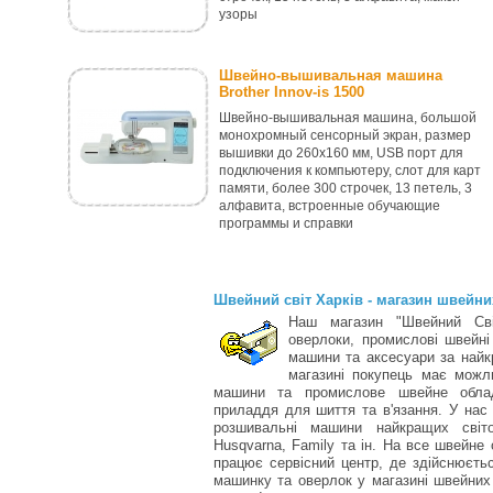
узоры
Швейно-вышивальная машина
Brother Innov-is 1500
Швейно-вышивальная машина, большой
монохромный сенсорный экран, размер
вышивки до 260x160 мм, USB порт для
подключения к компьютеру, слот для карт
памяти, более 300 строчек, 13 петель, 3
алфавита, встроенные обучающие
программы и справки
Швейний світ Харків - магазин швейн
Наш магазин "Швейний Сві
оверлоки, промислові швейні
машини та аксесуари за найк
магазині покупець має можли
машини та промислове швейне облад
приладдя для шиття та в'язання. У нас
розшивальні машини найкращих світо
Husqvarna, Family та ін. На все швейне 
працює сервісний центр, де здійснюєт
машинку та оверлок у магазині швейних 