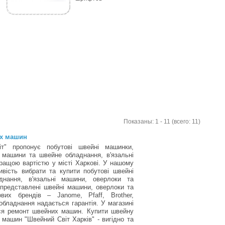
Показаны: 1 - 11 (всего: 11)
их машин
т" пропонує побутові швейні машинки,
 машини та швейне обладнання, в'язальні
ращою вартістю у місті Харкові. У нашому
вість вибрати та купити побутові швейні
нання, в'язальні машини, оверлоки та
 представлені швейні машини, оверлоки та
вих брендів – Janome, Pfaff, Brother,
обладнання надається гарантія. У магазині
ься ремонт швейних машин. Купити швейну
машин "Швейний Світ Харків" - вигідно та