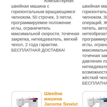
Компьютерная
швейная машина с
швейная ма
горизонтальным вращающимся
горизонтал
челноком, 50 строчек, 3 петли,
челноком, 
программируемое положение
операций, Ж
иглы, ограничитель
петель, авт
максимальной скорости, точечная
нитеобрезат
закрепка, нитевдеватель, мягкий
программир
чехол, 2 года гарантии.
иглы, огран
БЕСПЛАТНАЯ ДОСТАВКА!
максимально
точечная за
давления ла
нитевдевате
возможность
жёсткий чех
БЕСПЛАТНА
Швейна
машина
Janome Sewist