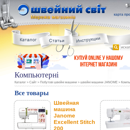
карта пр
Компьютерні
Каталог
>
Сайт
>
Побутові швейні машини
>
швейні машини JANOME
>
Компь
Все товары
Швейная
машина
Janome
Excellent Stitch
200