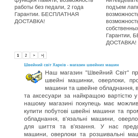
работы без педали, 2 года
подъем лапк
Гарантии. БЕСПЛАТНАЯ
возможность
ДОСТАВКА!
возможност
собственных
Гарантии,
ДОСТАВКА!
1
2
>
>|
Швейний світ Харків - магазин швейних машин
Наш магазин "Швейний Світ" пр
швейні машинки, оверлоки, пр
машини та швейне обладнання, в
та аксесуари за найкращою вартістю у 
нашому магазині покупець має можлив
купити побутові швейні машини та пр
обладнання, в'язальні машини, оверл
для шиття та в'язання. У нас предс
машини, оверлоки та розшивальні ма