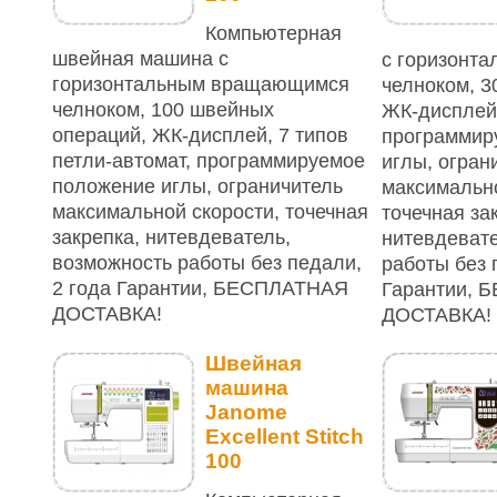
Компьютерная
швейная машина с
с горизонт
горизонтальным вращающимся
челноком, 3
челноком, 100 швейных
ЖК-дисплей,
операций, ЖК-дисплей, 7 типов
программир
петли-автомат, программируемое
иглы, огран
положение иглы, ограничитель
максимально
максимальной скорости, точечная
точечная за
закрепка, нитевдеватель,
нитевдевате
возможность работы без педали,
работы без 
2 года Гарантии, БЕСПЛАТНАЯ
Гарантии,
ДОСТАВКА!
ДОСТАВКА!
Швейная
машина
Janome
Excellent Stitch
100