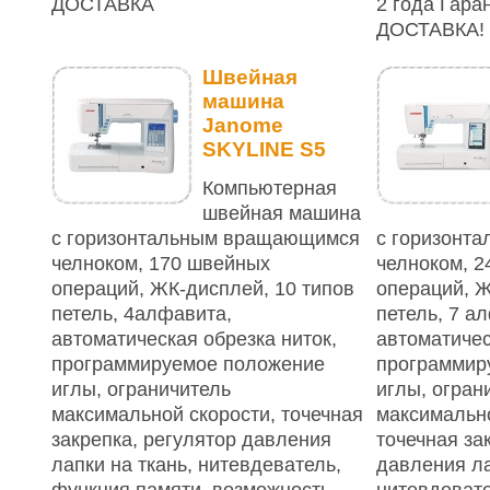
ДОСТАВКА
2 года Гар
ДОСТАВКА!
Швейная
машина
Janome
SKYLINE S5
Компьютерная
швейная машина
с горизонтальным вращающимся
с горизонт
челноком, 170 швейных
челноком, 
операций, ЖК-дисплей, 10 типов
операций, Ж
петель, 4алфавита,
петель, 7 а
автоматическая обрезка ниток,
автоматичес
программируемое положение
программир
иглы, ограничитель
иглы, огран
максимальной скорости, точечная
максимально
закрепка, регулятор давления
точечная за
лапки на ткань, нитевдеватель,
давления ла
функция памяти, возможность
нитевдевате