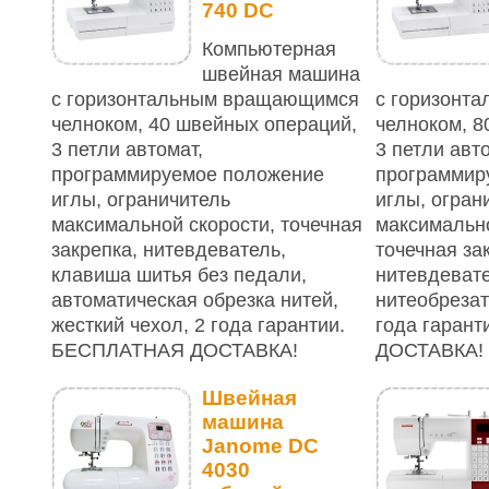
740 DC
Компьютерная
швейная машина
с горизонтальным вращающимся
с горизонт
челноком, 40 швейных операций,
челноком, 8
3 петли автомат,
3 петли авт
программируемое положение
программир
иглы, ограничитель
иглы, огран
максимальной скорости, точечная
максимально
закрепка, нитевдеватель,
точечная за
клавиша шитья без педали,
нитевдевате
автоматическая обрезка нитей,
нитеобрезат
жесткий чехол, 2 года гарантии.
года гаран
БЕСПЛАТНАЯ ДОСТАВКА!
ДОСТАВКА!
Швейная
машина
Janome DC
4030