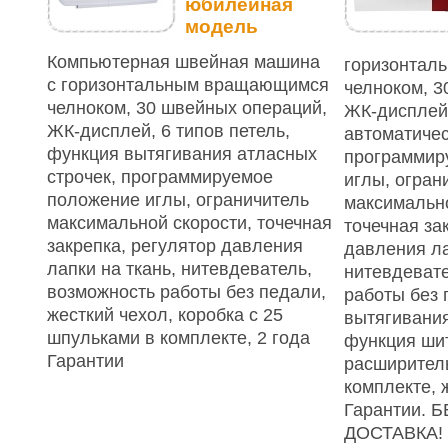
юбилейная
модель
Компьютерная швейная машина
горизонтал
с горизонтальным вращающимся
челноком, 3
челноком, 30 швейных операций,
ЖК-дисплей,
ЖК-дисплей, 6 типов петель,
автоматичес
функция вытягивания атласных
программир
строчек, программируемое
иглы, огран
положение иглы, ограничитель
максимально
максимальной скорости, точечная
точечная за
закрепка, регулятор давления
давления ла
лапки на ткань, нитевдеватель,
нитевдевате
возможность работы без педали,
работы без 
жесткий чехол, коробка с 25
вытягивания
шпульками в комплекте, 2 года
функция шит
Гарантии
расширител
комплекте, 
Гарантии.
ДОСТАВКА!