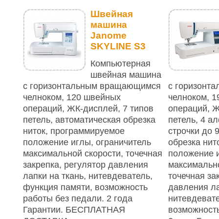
Швейная
машина
Janome
SKYLINE S3
Компьютерная
швейная машина
с горизонтальным вращающимся
с горизонт
челноком, 120 швейных
челноком, 
операций, ЖК-дисплей, 7 типов
операций, Ж
петель, автоматическая обрезка
петель, 4 а
ниток, программируемое
строчки до 
положение иглы, ограничитель
обрезка нит
максимальной скорости, точечная
положение и
закрепка, регулятор давления
максимально
лапки на ткань, нитевдеватель,
точечная за
функция памяти, возможность
давления ла
работы без педали. 2 года
нитевдевате
Гарантии. БЕСПЛАТНАЯ
возможность